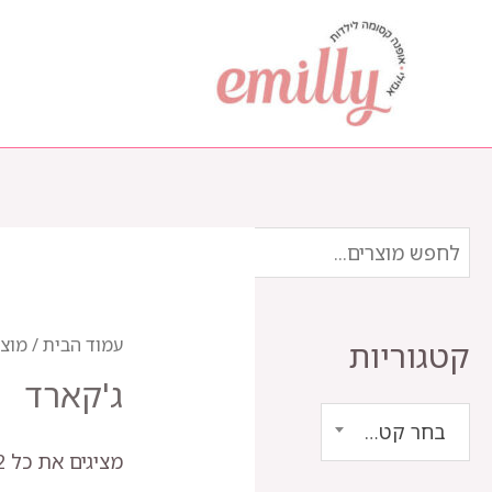
ילוג
תוכן
עמוד הבית
/ מוצר
קטגוריות
ג'קארד
בחר קטגוריה
מציגים את כל ⁦2⁩ התוצאות