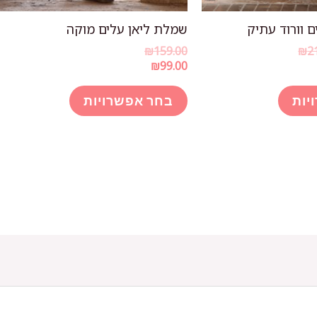
 וורוד עתיק
שמלת ליאן עלים מוקה
טווח
₪
159.00
₪
2
מחירים:
₪
99.00
למוצר
למוצר
עד
יות
בחר אפשרויות
זה
זה
יש
יש
מספר
מספר
סוגים.
סוגים.
ניתן
ניתן
לבחור
לבחור
את
את
האפשרויות
האפשרויות
בעמוד
בעמוד
המוצר
המוצר