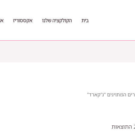
בית
הקולקציה שלנו
אקססוריז
או
ים המתויגים “ג'קארד”
ממוין
לפי