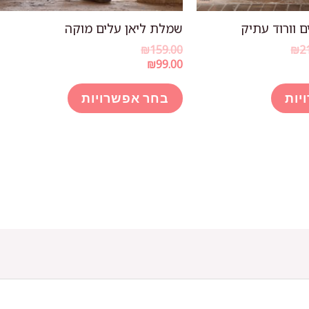
 וורוד עתיק
שמלת ליאן עלים מוקה
טווח
₪
159.00
₪
2
מחירים:
₪
99.00
למוצר
למוצר
עד
יות
בחר אפשרויות
זה
זה
יש
יש
מספר
מספר
סוגים.
סוגים.
ניתן
ניתן
לבחור
לבחור
את
את
האפשרויות
האפשרויות
בעמוד
בעמוד
המוצר
המוצר