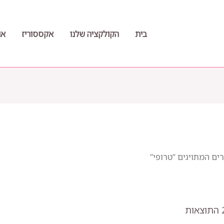
בית
הקולקציה שלנו
אקססוריז
או
ים המתויגים “טרופי”
ממוין
לפי