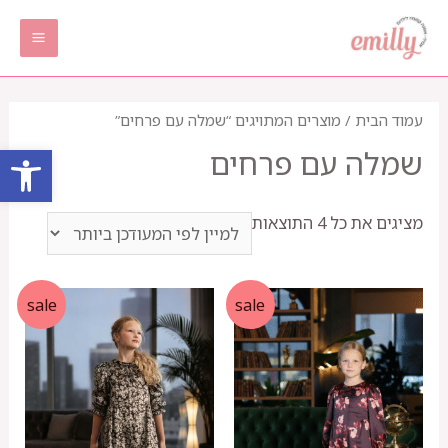
ילוג
תוכן
AIN
ENU
עמוד הבית
/ מוצרים המתויגים “שמלה עם פרחים”
פתח סרגל
שמלה עם פרחים
ממוין
מציגים את כל ⁦4⁩ התוצאות
לפי
הפריט
העדכני
sale
sale
ביותר