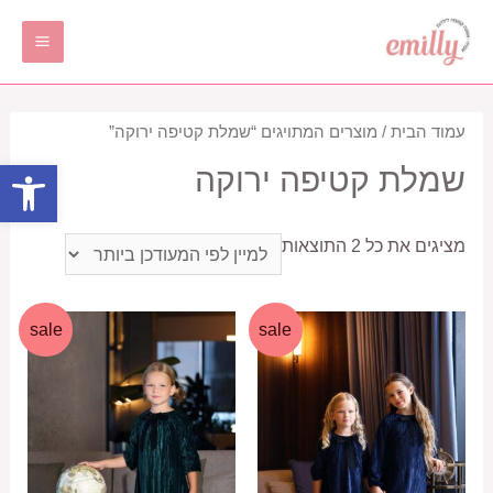
ילוג
תוכן
MAIN
ENU
עמוד הבית
/ מוצרים המתויגים “שמלת קטיפה ירוקה”
פתח סרגל
שמלת קטיפה ירוקה
ממוין
מציגים את כל ⁦2⁩ התוצאות
לפי
הפריט
העדכני
sale
sale
ביותר