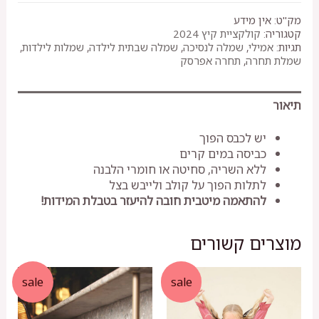
שמלת
אלה
מק"ט:
אין מידע
עיגולי
קטגוריה:
קולקציית קיץ 2024
תחרה
תגיות:
אמילי
,
שמלה לנסיכה
,
שמלה שבתית לילדה
,
שמלות לילדות
,
שמלת תחרה
,
תחרה אפרסק
תיאור
יש לכבס הפוך
כביסה במים קרים
ללא השריה, סחיטה או חומרי הלבנה
לתלות הפוך על קולב ולייבש בצל
להתאמה מיטבית חובה להיעזר בטבלת המידות!
מוצרים קשורים
sale
sale