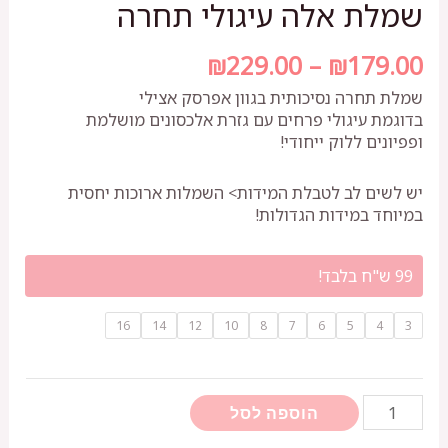
שמלת אלה עיגולי תחרה
טווח
₪
229.00
–
₪
179.00
מחירים:
שמלת תחרה נסיכותית בגוון אפרסק אצילי
בדוגמת עיגולי פרחים עם גזרת אלכסונים מושלמת
ופפיונים ללוק ייחודי!
עד
יש לשים לב לטבלת המידות> השמלות ארוכות יחסית
במיוחד במידות הגדולות!
99 ש"ח בלבד!
16
14
12
10
8
7
6
5
4
3
כמות
הוספה לסל
של