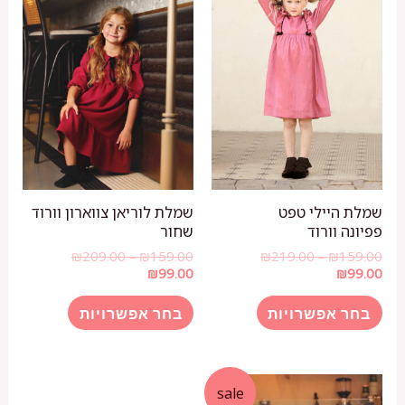
שמלת היילי טפט
שמלת לוריאן צווארון וורוד
פפיונה וורוד
שחור
טווח
טווח
₪
209.00
–
₪
159.00
₪
219.00
–
₪
159.00
מחירים:
מחירים:
₪
99.00
₪
99.00
למוצר
למוצר
עד
עד
בחר אפשרויות
בחר אפשרויות
זה
זה
יש
יש
מספר
מספר
סוגים.
סוגים.
sale
ניתן
ניתן